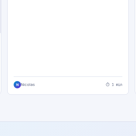
⏱ 1 min
Nicolas
N