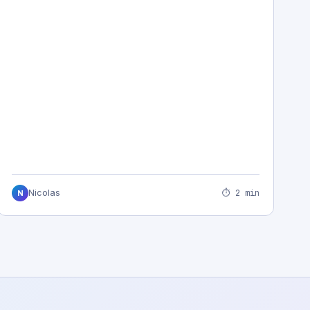
⏱ 2 min
Nicolas
N