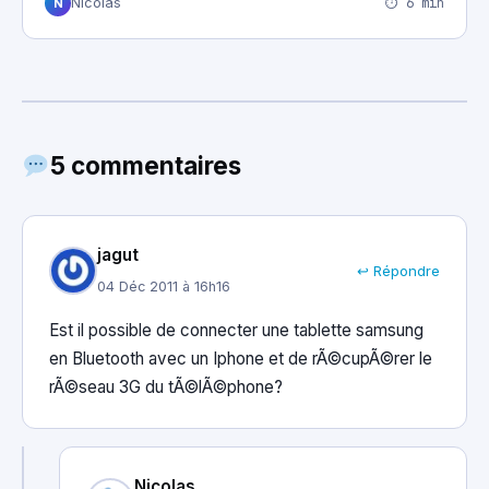
⏱ 6 min
Nicolas
N
5 commentaires
jagut
↩ Répondre
04 Déc 2011 à 16h16
Est il possible de connecter une tablette samsung
en Bluetooth avec un Iphone et de rÃ©cupÃ©rer le
rÃ©seau 3G du tÃ©lÃ©phone?
Nicolas