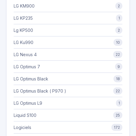
LG KM900
2
LG KP235
1
Lg KP500
2
LG Ku990
10
LG Nexus 4
22
LG Optimus 7
9
LG Optimus Black
18
LG Optimus Black ( P970 )
22
LG Optimus L9
1
Liquid S100
25
Logiciels
172