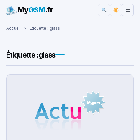
My
GSM
.fr
☰
Rechercher :
Accueil
›
Étiquette :
glass
Étiquette :
glass