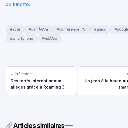
de lunette.
#actu
#camÃ©ra
#conference I/O
#glass
#googl
#smartphone
#vidÃ©o
← Précédent
Des tarifs internationaux
Un jean à la hauteur 
allégés grâce à Roaming 3.
smar
Articles similaires