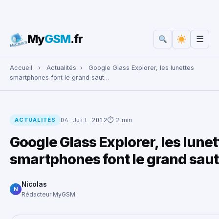
My
GSM
.fr
☰
Rechercher :
Accueil
›
Actualités
›
Google Glass Explorer, les lunettes
smartphones font le grand saut…
04 Juil 2012
⏱ 2 min
ACTUALITÉS
Google Glass Explorer, les lunet
smartphones font le grand sau
Nicolas
N
Rédacteur MyGSM