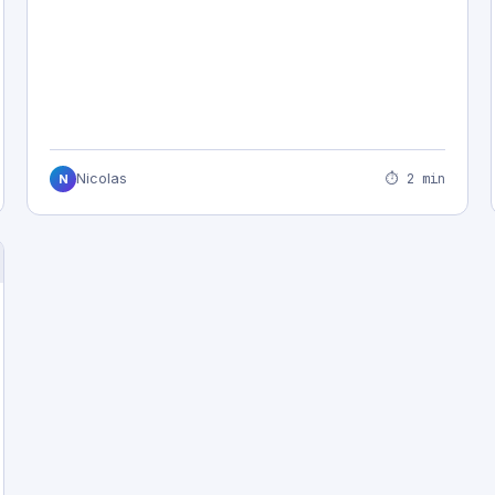
⏱ 2 min
Nicolas
N