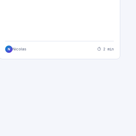
⏱ 2 min
Nicolas
N