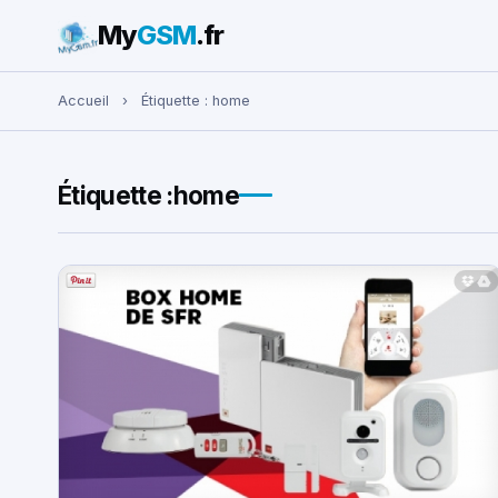
My
GSM
.fr
Rechercher :
Accueil
›
Étiquette :
home
Étiquette :
home