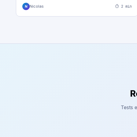
⏱ 2 min
Nicolas
N
R
Tests e