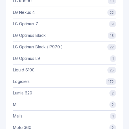
LG Ku990
10
LG Nexus 4
22
LG Optimus 7
9
LG Optimus Black
18
LG Optimus Black ( P970 )
22
LG Optimus L9
1
Liquid S100
25
Logiciels
172
Lumia 620
2
M
2
Mails
1
Moto 360
2