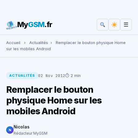
My
GSM
.fr
☰
Rechercher :
Accueil
›
Actualités
›
Remplacer le bouton physique Home
sur les mobiles Android
02 Nov 2012
⏱ 2 min
ACTUALITÉS
Remplacer le bouton
physique Home sur les
mobiles Android
Nicolas
N
Rédacteur MyGSM