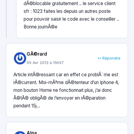
dÃ©blocable gratuitement .. le service client
sfr : 1023 faites les depuis un autres poste
pour pouvoir saisir le code avec le conseiller ..
Bonne journÃ©e
GÃ©rard
↩ Répondre
05 Avr 2013 à 15h57
Article intÃ©ressant car en effet ce problÃ¨me est
rÃ©current. Moi-mÃªme dÃ©tenteur d’un Iphone 4,
mon bouton Home ne fonctionnait plus, j’ai donc
Ã©tÃ© obligÃ© de l’envoyer en rÃ©paration
pendant 15j…
AIna