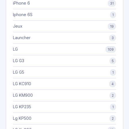
iPhone 6
31
Iphone 6S
1
Jeux
19
Launcher
3
LG
109
LG G3
5
LG G5
1
LG KC910
4
LG KM900
2
LG KP235
1
Lg KP500
2