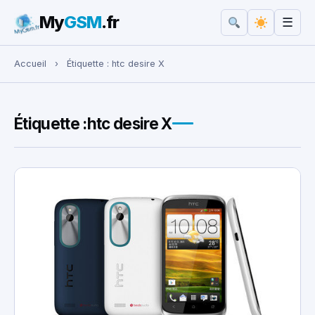
My
GSM
.fr
☰
Rechercher :
Accueil
›
Étiquette :
htc desire X
Étiquette :
htc desire X