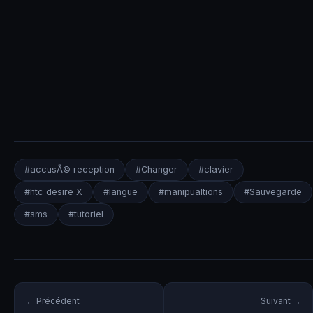
#accusÃ© reception
#Changer
#clavier
#htc desire X
#langue
#manipualtions
#Sauvegarde
#sms
#tutoriel
← Précédent
Suivant →