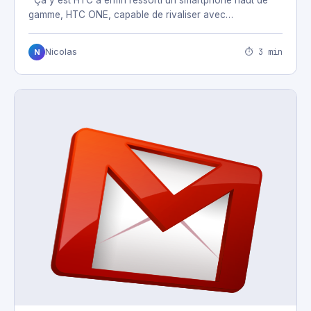
Ça y est HTC à enfin ressorti un smartphone haut de
gamme, HTC ONE, capable de rivaliser avec…
⏱ 3 min
Nicolas
N