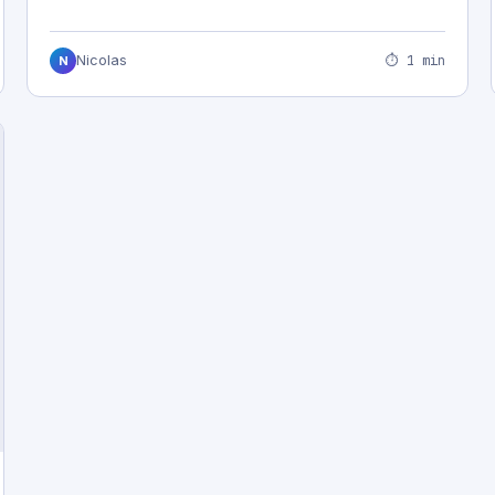
⏱ 1 min
Nicolas
N