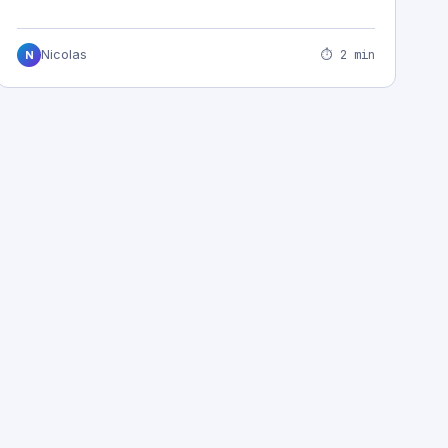
⏱ 2 min
Nicolas
N