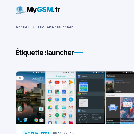
My
GSM
.fr
Rechercher :
Accueil
›
Étiquette :
launcher
Étiquette :
launcher
08/08/2016
ACTUALITÉS