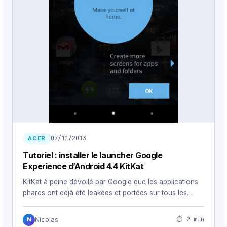
07/11/2013
ACER
Tutoriel : installer le launcher Google
Experience d’Android 4.4 KitKat
KitKat à peine dévoilé par Google que les applications
phares ont déjà été leakées et portées sur tous les…
⏱ 2 min
Nicolas
N