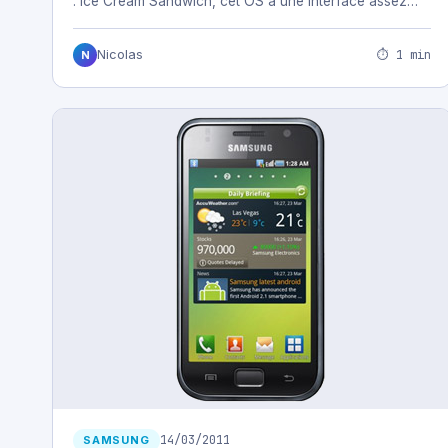
: Ice Cream Sandwich, cet OS à une interface assez…
⏱ 1 min
Nicolas
N
14/03/2011
SAMSUNG