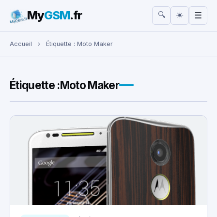
My
GSM
.fr
☀️
🔍
☰
Rechercher :
Accueil
›
Étiquette :
Moto Maker
Étiquette :
Moto Maker