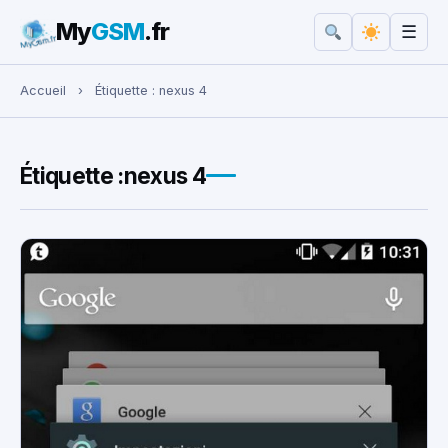
My
GSM
.fr
☰
Rechercher :
Accueil
›
Étiquette :
nexus 4
Étiquette :
nexus 4