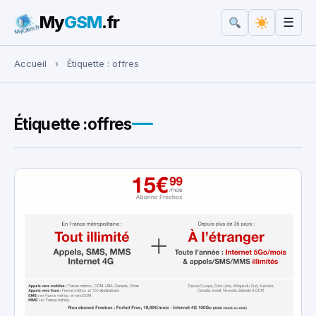
My
GSM
.fr
☰
Rechercher :
Accueil
›
Étiquette :
offres
Étiquette :
offres