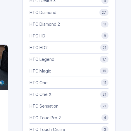
HTC Desire X
9
HTC Diamond
27
HTC Diamond 2
11
HTC HD
8
HTC HD2
21
HTC Legend
17
HTC Magic
16
HTC One
11
HTC One X
21
HTC Sensation
21
HTC Touc Pro 2
4
HTC Touch Cruise
3