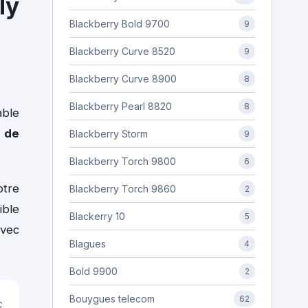
ly
Blackberry Bold 9700
9
Blackberry Curve 8520
9
Blackberry Curve 8900
8
Blackberry Pearl 8820
8
able
 de
Blackberry Storm
9
Blackberry Torch 9800
6
otre
Blackberry Torch 9860
2
ible
Blackerry 10
5
avec
Blagues
4
Bold 9900
2
Bouygues telecom
62
c