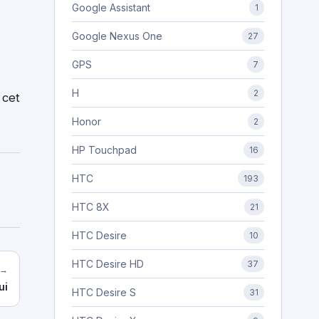
Google Assistant
1
Google Nexus One
27
GPS
7
H
2
 cet
Honor
2
HP Touchpad
16
HTC
193
HTC 8X
21
HTC Desire
10
HTC Desire HD
37
 →
ui
HTC Desire S
31