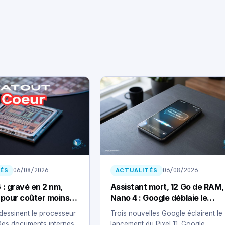
06/08/2026
06/08/2026
ÉS
ACTUALITÉS
 : gravé en 2 nm,
Assistant mort, 12 Go de RAM,
é pour coûter moins
Nano 4 : Google déblaie le
terrain du Pixel 11
 dessinent le processeur
Trois nouvelles Google éclairent le
 Des documents internes
lancement du Pixel 11. Google