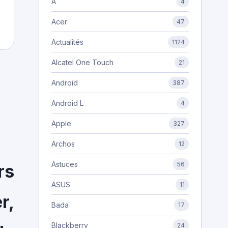
A
4
Acer
47
Actualités
1124
Alcatel One Touch
21
Android
387
Android L
4
Apple
327
Archos
12
Astuces
56
rs
ASUS
11
r,
Bada
17
Blackberry
24