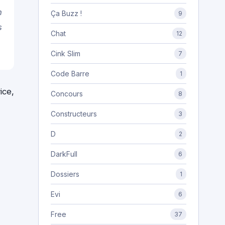
n
Ça Buzz !
9
s
Chat
12
Cink Slim
7
Code Barre
1
ice,
Concours
8
Constructeurs
3
D
2
DarkFull
6
Dossiers
1
Evi
6
Free
37