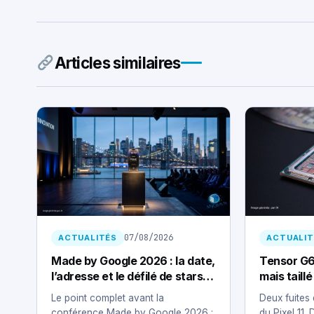
Articles similaires
07/08/2026
ACTUALITÉS
ACTUALIT
Made by Google 2026 : la date,
Tensor G6
l’adresse et le défilé de stars
mais taill
pour t’écouler un Pixel 11
cher
Le point complet avant la
Deux fuites
conférence Made by Google 2026 :
du Pixel 11.