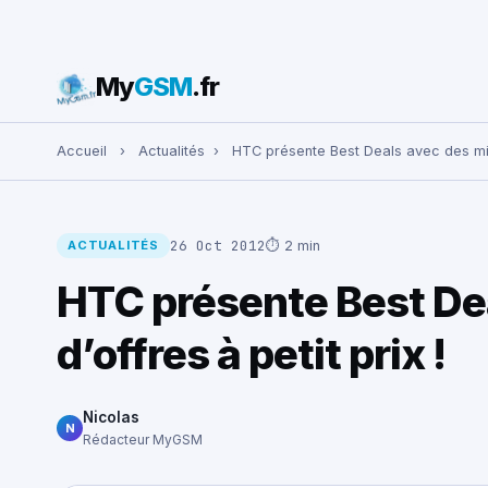
My
GSM
.fr
Rechercher :
Accueil
›
Actualités
›
HTC présente Best Deals avec des milli
26 Oct 2012
⏱ 2 min
ACTUALITÉS
HTC présente Best Dea
d’offres à petit prix !
Nicolas
N
Rédacteur MyGSM