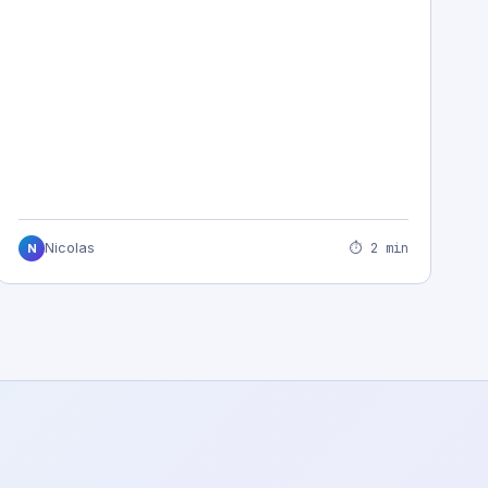
⏱ 2 min
Nicolas
N