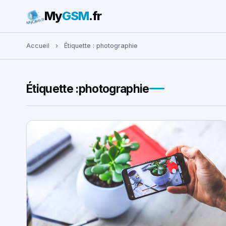
My
GSM
.fr
Rechercher :
Accueil
›
Étiquette :
photographie
Étiquette :
photographie