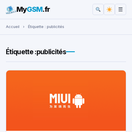
My
GSM
.fr
☰
Rechercher :
Accueil
›
Étiquette :
publicités
Étiquette :
publicités