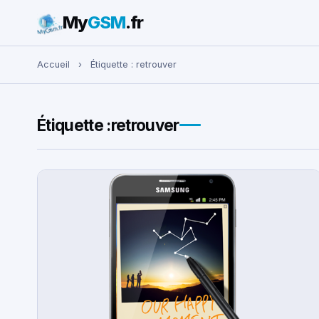
My
GSM
.fr
Rechercher :
Accueil
›
Étiquette :
retrouver
Étiquette :
retrouver