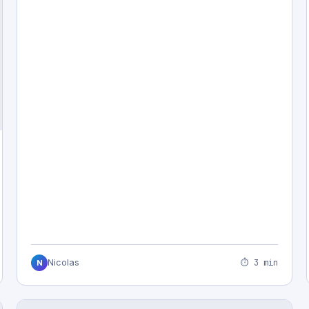
⏱ 3 min
Nicolas
N