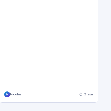
⏱ 2 min
Nicolas
N