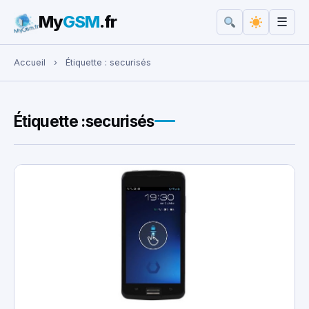
My
GSM
.fr
☰
Rechercher :
Accueil
›
Étiquette :
securisés
Étiquette :
securisés