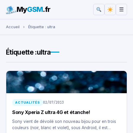
My
GSM
.fr
☰
Rechercher :
Accueil
›
Étiquette :
ultra
Étiquette :
ultra
02/07/2013
ACTUALITÉS
Sony Xperia Z ultra 4G et étanche!
Sony vient de dévoilé son nouveau bijou pour en trois
couleurs (noir, blanc et violet), sous Android, il est…