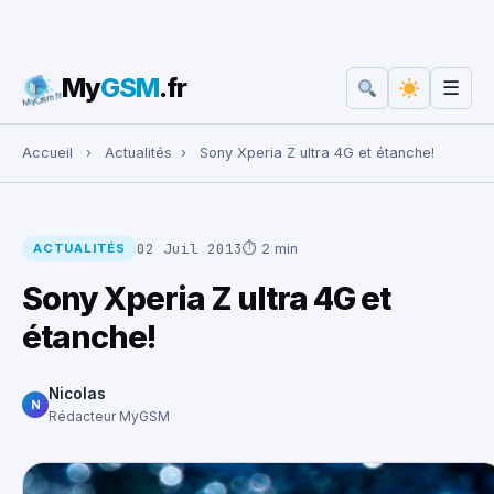
My
GSM
.fr
☰
Rechercher :
Accueil
›
Actualités
›
Sony Xperia Z ultra 4G et étanche!
02 Juil 2013
⏱ 2 min
ACTUALITÉS
Sony Xperia Z ultra 4G et
étanche!
Nicolas
N
Rédacteur MyGSM