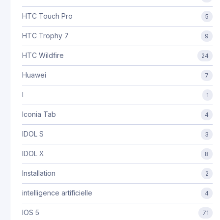
HTC Touch Pro
5
HTC Trophy 7
9
HTC Wildfire
24
Huawei
7
I
1
Iconia Tab
4
IDOL S
3
IDOL X
8
Installation
2
intelligence artificielle
4
IOS 5
71