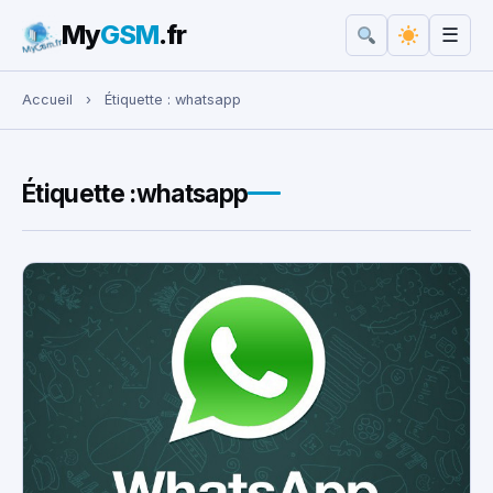
My
GSM
.fr
☰
Rechercher :
Accueil
›
Étiquette :
whatsapp
Étiquette :
whatsapp