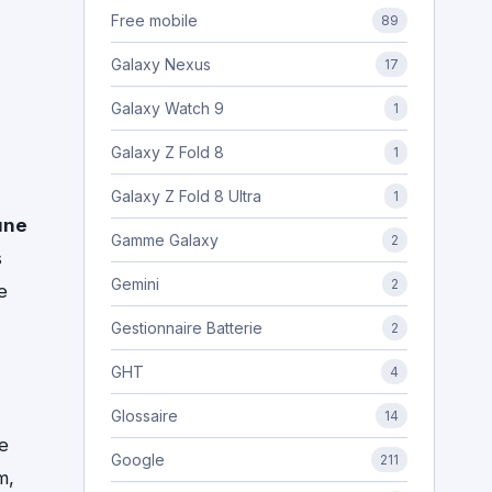
Free mobile
89
Galaxy Nexus
17
Galaxy Watch 9
1
Galaxy Z Fold 8
1
Galaxy Z Fold 8 Ultra
1
une
Gamme Galaxy
2
s
Gemini
2
e
Gestionnaire Batterie
2
GHT
4
Glossaire
14
re
Google
211
m,