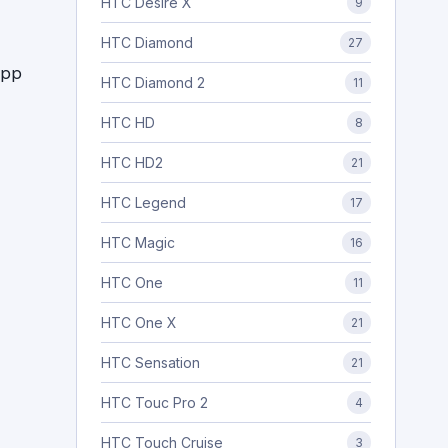
HTC Desire X
9
HTC Diamond
27
app
HTC Diamond 2
11
HTC HD
8
HTC HD2
21
HTC Legend
17
HTC Magic
16
HTC One
11
HTC One X
21
HTC Sensation
21
HTC Touc Pro 2
4
HTC Touch Cruise
3