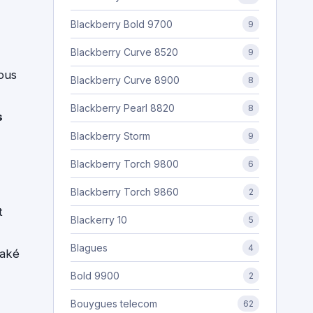
Blackberry Bold 9700
9
Blackberry Curve 8520
9
tous
Blackberry Curve 8900
8
Blackberry Pearl 8820
8
s
Blackberry Storm
9
Blackberry Torch 9800
6
Blackberry Torch 9860
2
t
Blackerry 10
5
Blagues
4
eaké
Bold 9900
2
Bouygues telecom
62