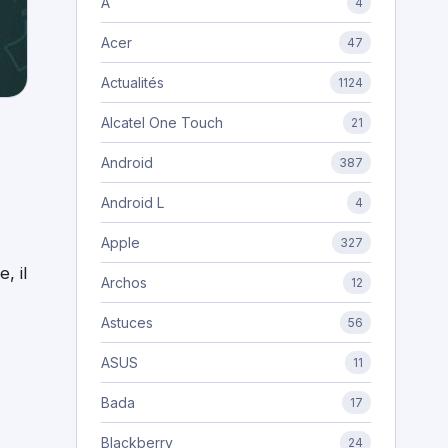
A
4
Acer
47
Actualités
1124
Alcatel One Touch
21
Android
387
Android L
4
Apple
327
, il
Archos
12
Astuces
56
ASUS
11
Bada
17
Blackberry
24