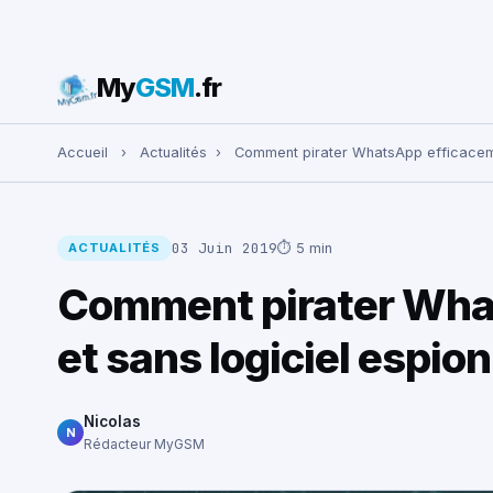
My
GSM
.fr
Rechercher :
Accueil
›
Actualités
›
Comment pirater WhatsApp efficaceme
03 Juin 2019
⏱ 5 min
ACTUALITÉS
Comment pirater Wha
et sans logiciel espion
Nicolas
N
Rédacteur MyGSM