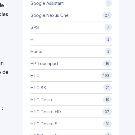
Google Assistant
1
de
bles
Google Nexus One
27
GPS
7
H
2
Honor
2
un
HP Touchpad
16
e de
HTC
193
HTC 8X
21
HTC Desire
10
 ;
HTC Desire HD
37
HTC Desire S
31