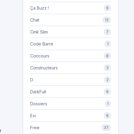
Ça Buzz !
9
Chat
12
Cink Slim
7
Code Barre
1
Concours
8
Constructeurs
3
D
2
DarkFull
6
Dossiers
1
Evi
6
Free
37
r