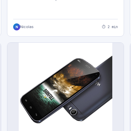
⏱ 2 min
Nicolas
N