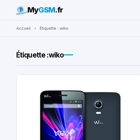
My
GSM
.fr
Rechercher :
Accueil
›
Étiquette :
wiko
Étiquette :
wiko