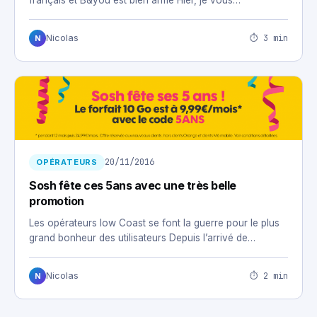
français et B&you est bien armé Hier, je vous…
⏱ 3 min
Nicolas
N
20/11/2016
OPÉRATEURS
Sosh fête ces 5ans avec une très belle
promotion
Les opérateurs low Coast se font la guerre pour le plus
grand bonheur des utilisateurs Depuis l’arrivé de…
⏱ 2 min
Nicolas
N