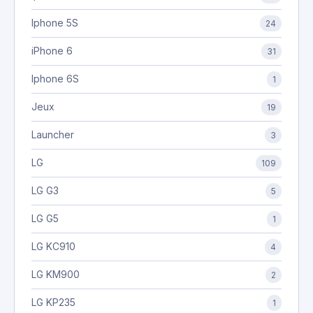
Iphone 5S
24
iPhone 6
31
Iphone 6S
1
Jeux
19
Launcher
3
LG
109
LG G3
5
LG G5
1
LG KC910
4
LG KM900
2
LG KP235
1