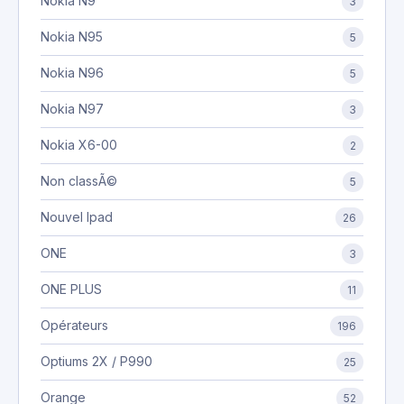
Nokia N9
3
Nokia N95
5
Nokia N96
5
Nokia N97
3
Nokia X6-00
2
Non classÃ©
5
Nouvel Ipad
26
ONE
3
ONE PLUS
11
Opérateurs
196
Optiums 2X / P990
25
Orange
52