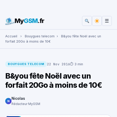
My
GSM
.fr
☰
Rechercher :
Accueil
›
Bouygues telecom
›
B&you fête Noël avec un
forfait 20Go à moins de 10€
22 Nov 2016
⏱ 3 min
BOUYGUES TELECOM
B&you fête Noël avec un
forfait 20Go à moins de 10€
Nicolas
N
Rédacteur MyGSM