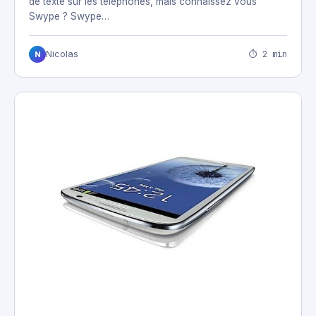
de texte sur les téléphones, mais connaissez vous
Swype ? Swype…
⏱ 2 min
Nicolas
N