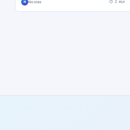
⏱ 2 min
Nicolas
N