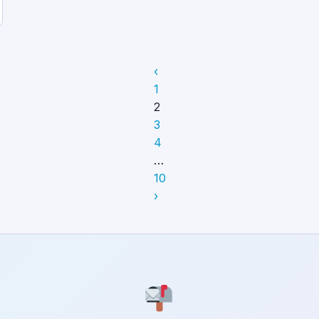
‹
1
2
3
4
…
10
›