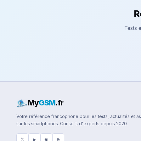
R
Tests e
My
GSM
.fr
Votre référence francophone pour les tests, actualités et a
sur les smartphones. Conseils d'experts depuis 2020.
𝕏
▶
◉
⊕