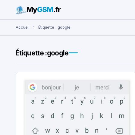
My
GSM
.fr
Rechercher :
Accueil
›
Étiquette :
google
Étiquette :
google