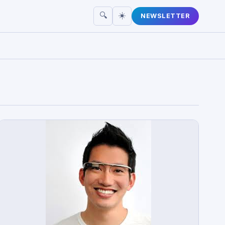
☀️
🔍
NEWSLETTER