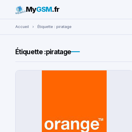
My
GSM
.fr
Rechercher :
Accueil
›
Étiquette :
piratage
Étiquette :
piratage