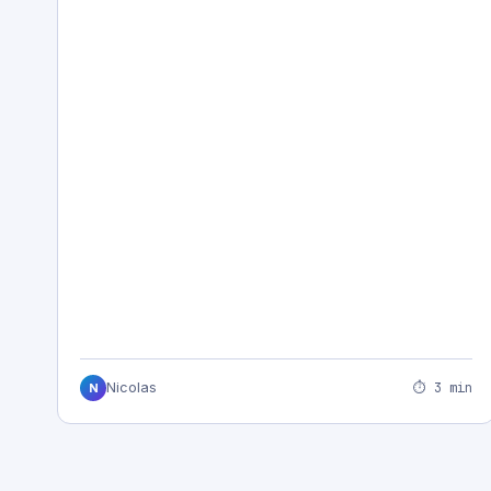
⏱ 3 min
Nicolas
N