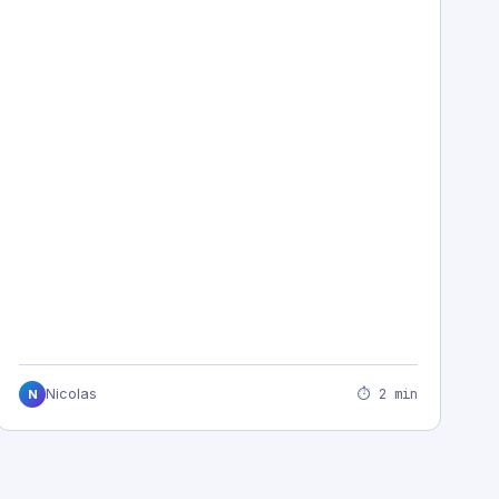
⏱ 2 min
Nicolas
N