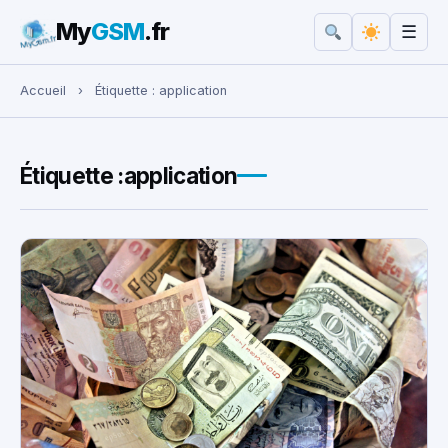
My
GSM
.fr
☰
Rechercher :
Accueil
›
Étiquette :
application
Étiquette :
application