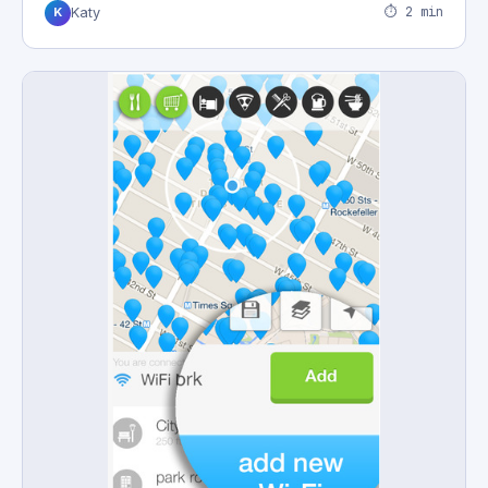
⏱ 2 min
Katy
K