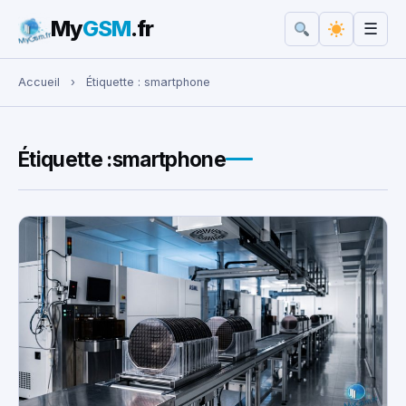
My
GSM
.fr
☰
Rechercher :
Accueil
›
Étiquette :
smartphone
Étiquette :
smartphone