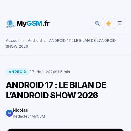
My
GSM
.fr
☰
Rechercher :
Accueil
›
Android
›
ANDROID 17 : LE BILAN DE L’ANDROID
SHOW 2026
17 Mai 2026
⏱ 6 min
ANDROID
ANDROID 17 : LE BILAN DE
L’ANDROID SHOW 2026
Nicolas
N
Rédacteur MyGSM