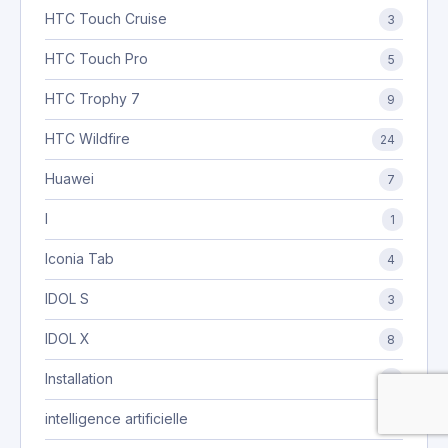
HTC Touch Cruise
3
HTC Touch Pro
5
HTC Trophy 7
9
HTC Wildfire
24
Huawei
7
I
1
Iconia Tab
4
IDOL S
3
IDOL X
8
Installation
2
intelligence artificielle
4