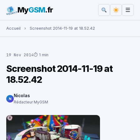
My
GSM
.fr
☰
Rechercher :
Accueil
›
Screenshot 2014-11-19 at 18.52.42
19 Nov 2014
⏱ 1 min
Screenshot 2014-11-19 at
18.52.42
Nicolas
N
Rédacteur MyGSM