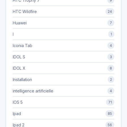
HTC Trophy 7
9
HTC Wildfire
24
Huawei
7
I
1
Iconia Tab
4
IDOL S
3
IDOL X
8
Installation
2
intelligence artificielle
4
IOS 5
71
Ipad
85
Ipad 2
56