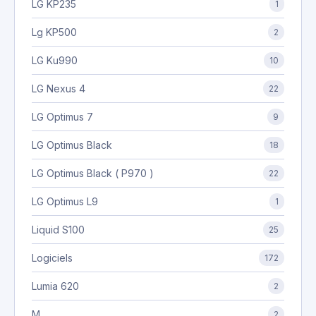
LG KP235
1
Lg KP500
2
LG Ku990
10
LG Nexus 4
22
LG Optimus 7
9
LG Optimus Black
18
LG Optimus Black ( P970 )
22
LG Optimus L9
1
Liquid S100
25
Logiciels
172
Lumia 620
2
M
2