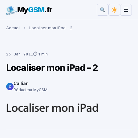
My
GSM
.fr
☰
Rechercher :
Accueil
›
Localiser mon iPad – 2
23 Jan 2011
⏱ 1 min
Localiser mon iPad – 2
Callian
C
Rédacteur MyGSM