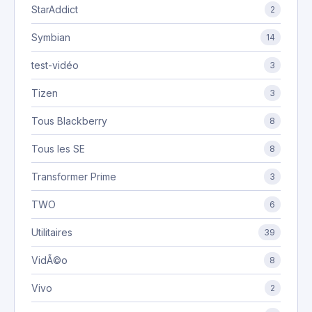
StarAddict
2
Symbian
14
test-vidéo
3
Tizen
3
Tous Blackberry
8
Tous les SE
8
Transformer Prime
3
TWO
6
Utilitaires
39
VidÃ©o
8
Vivo
2