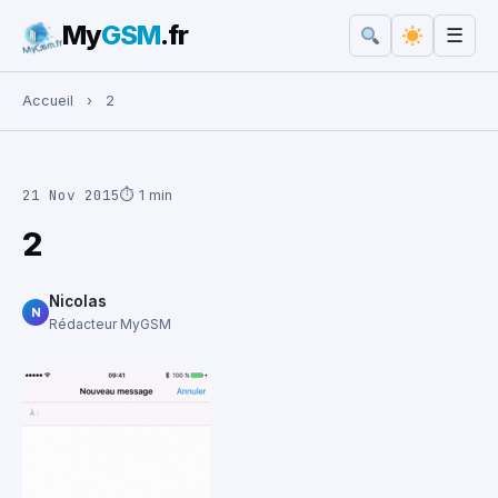
My
GSM
.fr
☰
Rechercher :
Accueil
›
2
21 Nov 2015
⏱ 1 min
2
Nicolas
N
Rédacteur MyGSM