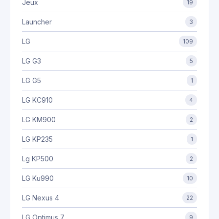
Jeux
19
Launcher
3
LG
109
LG G3
5
LG G5
1
LG KC910
4
LG KM900
2
LG KP235
1
Lg KP500
2
LG Ku990
10
LG Nexus 4
22
LG Optimus 7
9