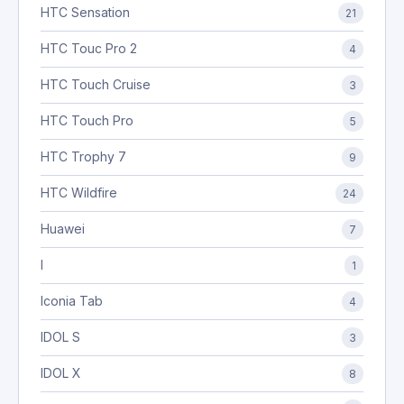
HTC Sensation
21
HTC Touc Pro 2
4
HTC Touch Cruise
3
HTC Touch Pro
5
HTC Trophy 7
9
HTC Wildfire
24
Huawei
7
I
1
Iconia Tab
4
IDOL S
3
IDOL X
8