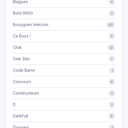
Blagues
4
Bold 9900
2
Bouygues telecom
62
Ça Buzz !
9
Chat
12
Cink Slim
7
Code Barre
1
Concours
8
Constructeurs
3
D
2
DarkFull
6
Dossiers
1