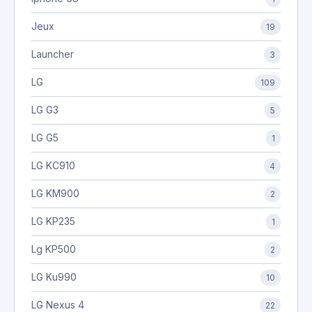
Jeux
19
Launcher
3
LG
109
LG G3
5
LG G5
1
LG KC910
4
LG KM900
2
LG KP235
1
Lg KP500
2
LG Ku990
10
LG Nexus 4
22