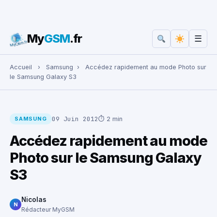
My
GSM
.fr
☰
Rechercher :
Accueil
›
Samsung
›
Accédez rapidement au mode Photo sur
le Samsung Galaxy S3
09 Juin 2012
⏱ 2 min
SAMSUNG
Accédez rapidement au mode
Photo sur le Samsung Galaxy
S3
Nicolas
N
Rédacteur MyGSM