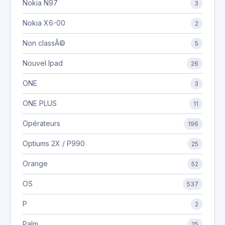
Nokia N97
3
Nokia X6-00
2
Non classÃ©
5
Nouvel Ipad
26
ONE
3
ONE PLUS
11
Opérateurs
196
Optiums 2X / P990
25
Orange
52
OS
537
P
2
Palm
25