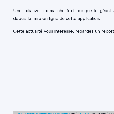
Une initiative qui marche fort puisque le géan
depuis la mise en ligne de cette application.
Cette actualité vous intéresse, regardez un reporta
McDo teste la commande sur mobile
Vidéo
LCIWAT
sélectionnée d