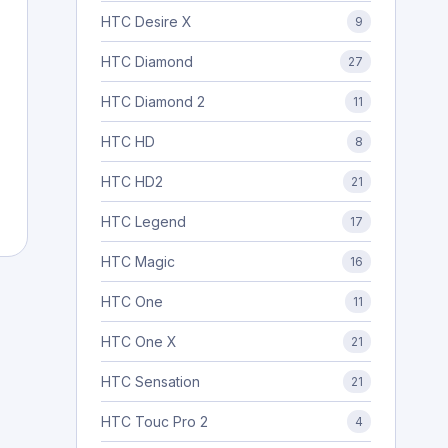
HTC Desire X
9
HTC Diamond
27
HTC Diamond 2
11
HTC HD
8
HTC HD2
21
HTC Legend
17
HTC Magic
16
HTC One
11
HTC One X
21
HTC Sensation
21
HTC Touc Pro 2
4