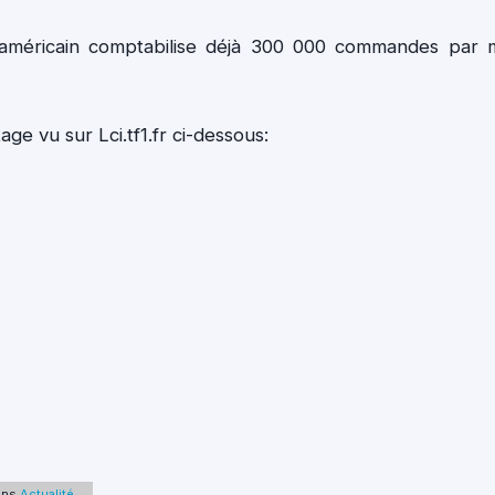
t américain comptabilise déjà 300 000 commandes par 
ge vu sur Lci.tf1.fr ci-dessous:
ans
Actualité