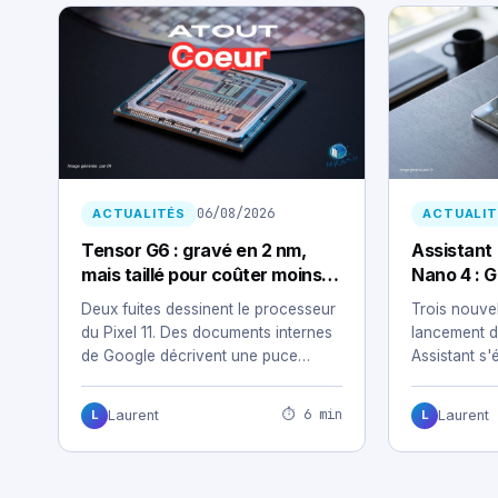
06/08/2026
ACTUALITÉS
ACTUALIT
Tensor G6 : gravé en 2 nm,
Assistant
mais taillé pour coûter moins
Nano 4 : G
cher
terrain du 
Deux fuites dessinent le processeur
Trois nouvel
du Pixel 11. Des documents internes
lancement d
de Google décrivent une puce
Assistant s'
conçue pour…
téléphones
⏱ 6 min
Laurent
Laurent
L
L