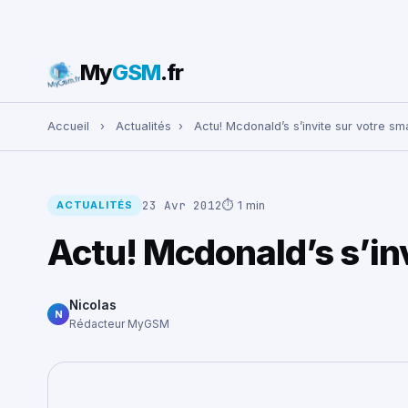
My
GSM
.fr
Rechercher :
Accueil
›
Actualités
›
Actu! Mcdonald’s s’invite sur votre sm
23 Avr 2012
⏱ 1 min
ACTUALITÉS
Actu! Mcdonald’s s’in
Nicolas
N
Rédacteur MyGSM