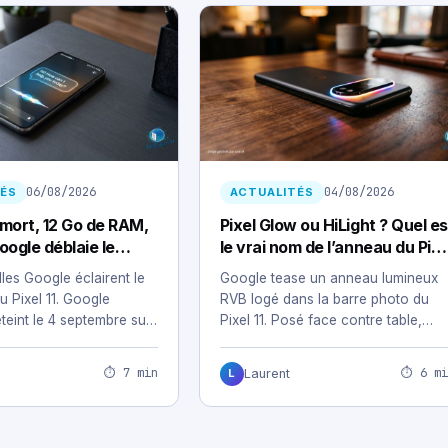
06/08/2026
04/08/2026
ÉS
ACTUALITÉS
 mort, 12 Go de RAM,
Pixel Glow ou HiLight ? Quel es
oogle déblaie le
le vrai nom de l’anneau du Pixe
Pixel 11
11
les Google éclairent le
Google tease un anneau lumineux
u Pixel 11. Google
RVB logé dans la barre photo du
éteint le 4 septembre sur
Pixel 11. Posé face contre table,…
, montres…
⏱ 7 min
⏱ 6 mi
Laurent
L