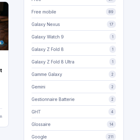
Free mobile
89
Galaxy Nexus
17
Galaxy Watch 9
1
Galaxy Z Fold 8
1
Galaxy Z Fold 8 Ultra
1
t
Gamme Galaxy
2
l
Gemini
2
Gestionnaire Batterie
2
GHT
4
n
Glossaire
14
Google
211