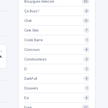
Bouygues telecom
62
Ça Buzz !
9
Chat
12
Cink Slim
7
Code Barre
1
Concours
8
 →
s.
Constructeurs
3
D
2
DarkFull
6
Dossiers
1
Evi
6
Free
37