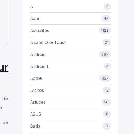
A
4
Acer
47
Actualités
1123
Alcatel One Touch
21
Android
387
ur
Android L
4
Apple
327
Archos
12
s de
Astuces
56
e.
ASUS
11
à un
Bada
17