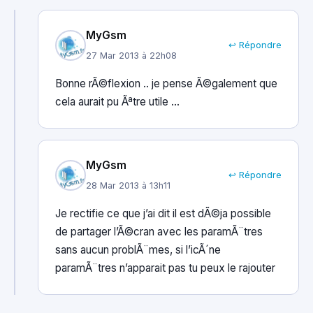
MyGsm
↩ Répondre
27 Mar 2013 à 22h08
Bonne rÃ©flexion .. je pense Ã©galement que
cela aurait pu Ãªtre utile …
MyGsm
↩ Répondre
28 Mar 2013 à 13h11
Je rectifie ce que j’ai dit il est dÃ©ja possible
de partager l’Ã©cran avec les paramÃ¨tres
sans aucun problÃ¨mes, si l’icÃ´ne
paramÃ¨tres n’apparait pas tu peux le rajouter