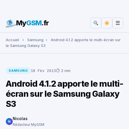
My
GSM
.fr
☰
Rechercher :
Accueil
›
Samsung
›
Android 4.1.2 apporte le multi-écran sur
le Samsung Galaxy S3
18 Fév 2013
⏱ 2 min
SAMSUNG
Android 4.1.2 apporte le multi-
écran sur le Samsung Galaxy
S3
Nicolas
N
Rédacteur MyGSM