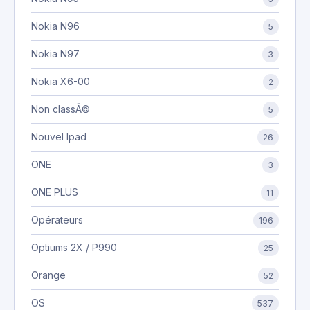
Nokia N96
5
Nokia N97
3
Nokia X6-00
2
Non classÃ©
5
Nouvel Ipad
26
ONE
3
ONE PLUS
11
Opérateurs
196
Optiums 2X / P990
25
Orange
52
OS
537