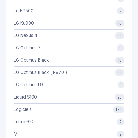
Lg KP500
2
LG Ku990
10
LG Nexus 4
22
LG Optimus 7
9
LG Optimus Black
18
LG Optimus Black ( P970 )
22
LG Optimus L9
1
Liquid S100
25
Logiciels
172
Lumia 620
2
M
2