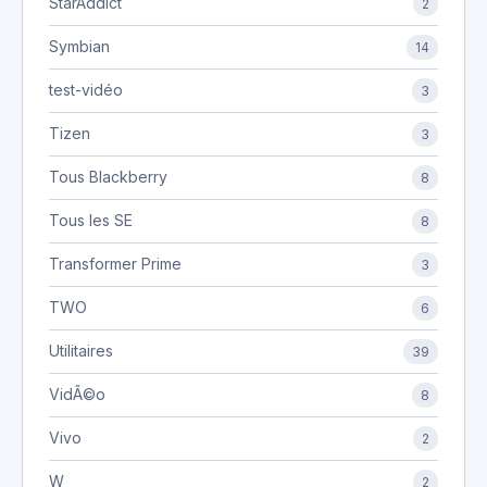
StarAddict
2
Symbian
14
test-vidéo
3
Tizen
3
Tous Blackberry
8
Tous les SE
8
Transformer Prime
3
TWO
6
Utilitaires
39
VidÃ©o
8
Vivo
2
W
2