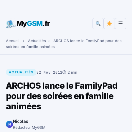
My
GSM
.fr
☰
Rechercher :
Accueil
›
Actualités
›
ARCHOS lance le FamilyPad pour des
soirées en famille animées
22 Nov 2012
⏱ 2 min
ACTUALITÉS
ARCHOS lance le FamilyPad
pour des soirées en famille
animées
Nicolas
N
Rédacteur MyGSM