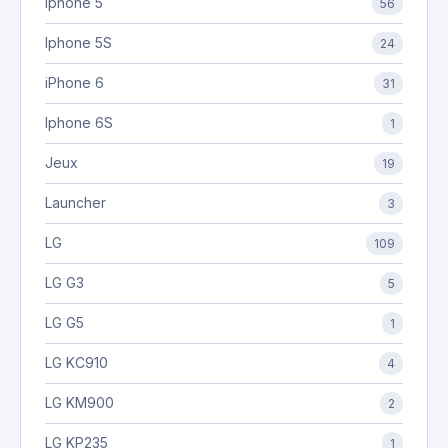
Iphone 5
56
Iphone 5S
24
iPhone 6
31
Iphone 6S
1
Jeux
19
Launcher
3
LG
109
LG G3
5
LG G5
1
LG KC910
4
LG KM900
2
LG KP235
1