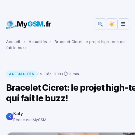
My
GSM
.fr
☰
Rechercher :
Accueil
›
Actualités
›
Bracelet Cicret: le projet high-tech qui
fait le buzz!
06 Déc 2014
⏱ 3 min
ACTUALITÉS
Bracelet Cicret: le projet high-
qui fait le buzz!
Katy
K
Rédacteur MyGSM