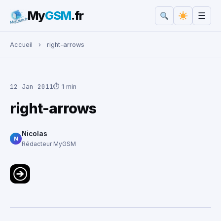
My
GSM
.fr
☰
Rechercher :
Accueil
›
right-arrows
12 Jan 2011
⏱ 1 min
right-arrows
Nicolas
N
Rédacteur MyGSM