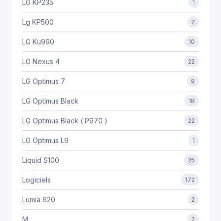
LG KP235
1
Lg KP500
2
LG Ku990
10
LG Nexus 4
22
LG Optimus 7
9
LG Optimus Black
18
LG Optimus Black ( P970 )
22
LG Optimus L9
1
Liquid S100
25
Logiciels
172
Lumia 620
2
M
2