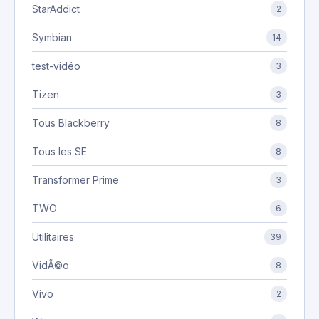
StarAddict
2
Symbian
14
test-vidéo
3
Tizen
3
Tous Blackberry
8
Tous les SE
8
Transformer Prime
3
TWO
6
Utilitaires
39
VidÃ©o
8
Vivo
2