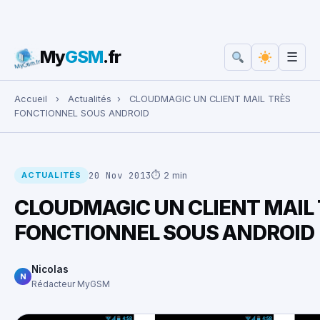
My
GSM
.fr
☰
Rechercher :
Accueil
›
Actualités
›
CLOUDMAGIC UN CLIENT MAIL TRÈS
FONCTIONNEL SOUS ANDROID
20 Nov 2013
⏱ 2 min
ACTUALITÉS
CLOUDMAGIC UN CLIENT MAIL
FONCTIONNEL SOUS ANDROID
Nicolas
N
Rédacteur MyGSM