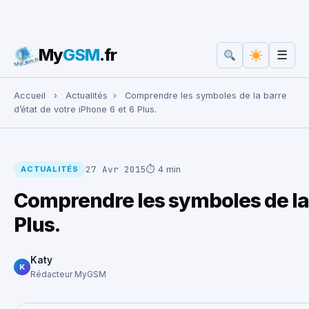
My
GSM
.fr
☰
Rechercher :
Accueil
›
Actualités
›
Comprendre les symboles de la barre
d’état de votre iPhone 6 et 6 Plus.
27 Avr 2015
⏱ 4 min
ACTUALITÉS
Comprendre les symboles de la b
Plus.
Katy
K
Rédacteur MyGSM