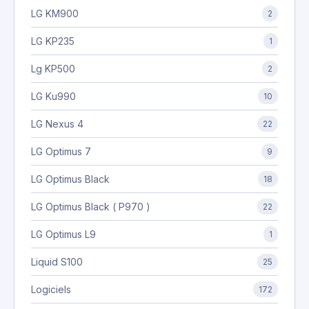
LG KM900
2
LG KP235
1
Lg KP500
2
LG Ku990
10
LG Nexus 4
22
LG Optimus 7
9
LG Optimus Black
18
LG Optimus Black ( P970 )
22
LG Optimus L9
1
Liquid S100
25
Logiciels
172