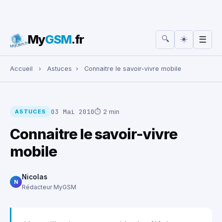
My
GSM
.fr
☀️
🔍
☰
Rechercher :
Accueil
›
Astuces
›
Connaitre le savoir-vivre mobile
03 Mai 2010
⏱ 2 min
ASTUCES
Connaitre le savoir-vivre
mobile
Nicolas
N
Rédacteur MyGSM