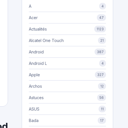
A
4
Acer
47
Actualités
1123
Alcatel One Touch
21
Android
387
Android L
4
Apple
327
Archos
12
Astuces
56
ASUS
11
Bada
17
od