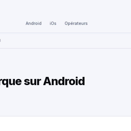
Android
iOs
Opérateurs
d
rque sur Android