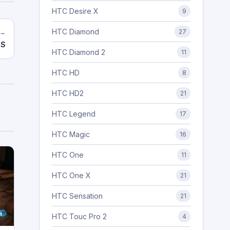
HTC Desire X
9
HTC Diamond
27
 →
OS
HTC Diamond 2
11
HTC HD
8
HTC HD2
21
HTC Legend
17
HTC Magic
16
HTC One
11
HTC One X
21
HTC Sensation
21
HTC Touc Pro 2
4