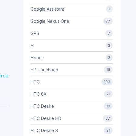
Google Assistant
1
Google Nexus One
27
GPS
7
H
2
Honor
2
HP Touchpad
16
rce
HTC
193
HTC 8X
21
HTC Desire
10
HTC Desire HD
37
HTC Desire S
31