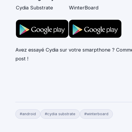
Cydia Substrate
WinterBoard
Avez essayé Cydia sur votre smarpthone ? Commen
post !
#android
#cydia substrate
#winterboard