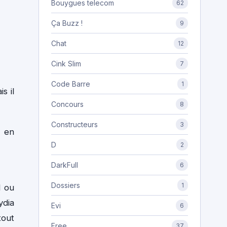
Bouygues telecom
62
Ça Buzz !
9
Chat
12
Cink Slim
7
Code Barre
1
s il
Concours
8
Constructeurs
3
en
D
2
DarkFull
6
Dossiers
1
M ou
ydia
Evi
6
tout
Free
37