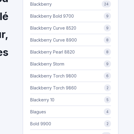
Blackberry
24
lé
Blackberry Bold 9700
9
Blackberry Curve 8520
9
r,
Blackberry Curve 8900
8
es
Blackberry Pearl 8820
8
Blackberry Storm
9
Blackberry Torch 9800
6
Blackberry Torch 9860
2
Blackerry 10
5
Blagues
4
Bold 9900
2