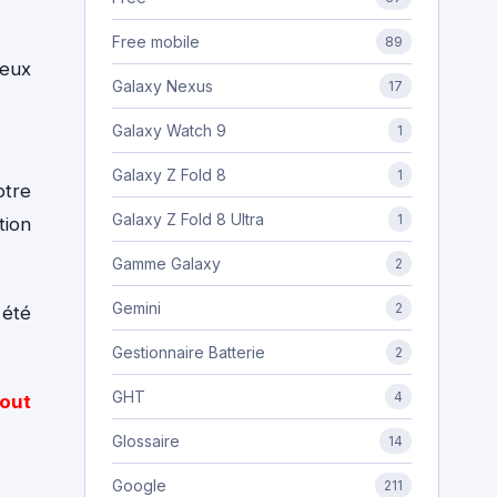
Free mobile
89
 eux
Galaxy Nexus
17
Galaxy Watch 9
1
Galaxy Z Fold 8
1
otre
Galaxy Z Fold 8 Ultra
1
tion
Gamme Galaxy
2
Gemini
2
 été
Gestionnaire Batterie
2
GHT
4
out
Glossaire
14
Google
211