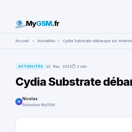
My
GSM
.fr
Rechercher :
Accueil
›
Actualités
›
Cydia Substrate débarque sur Androi
15 Mai 2013
⏱ 2 min
ACTUALITÉS
Cydia Substrate déba
Nicolas
N
Rédacteur MyGSM