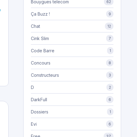
Bouygues telecom
62
e
Ça Buzz !
9
Chat
12
Cink Slim
7
Code Barre
1
Concours
8
Constructeurs
3
D
2
DarkFull
6
Dossiers
1
Evi
6
Free
37