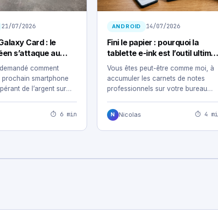
21/07/2026
14/07/2026
ANDROID
alaxy Card : le
Fini le papier : pourquoi la
éen s’attaque au
tablette e-ink est l’outil ultime
ancaire
des professionnels nomades
jà demandé comment
Vous êtes peut-être comme moi, à
n prochain smartphone
accumuler les carnets de notes
pérant de l’argent sur
professionnels sur votre bureau
du…
sans jamais retrouver…
⏱ 6 min
⏱ 4 mi
Nicolas
N