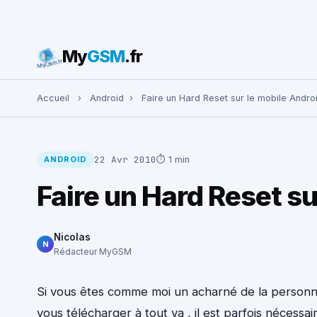
My
GSM
.fr
Rechercher :
Accueil
›
Android
›
Faire un Hard Reset sur le mobile Andro
22 Avr 2010
⏱ 1 min
ANDROID
Faire un Hard Reset su
Nicolas
N
Rédacteur MyGSM
Si vous êtes comme moi un acharné de la personna
vous télécharger à tout va , il est parfois nécessa