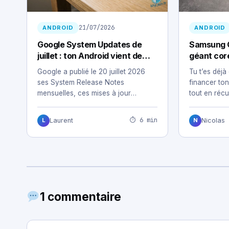
21/07/2026
ANDROID
ANDROID
Google System Updates de
Samsung G
juillet : ton Android vient de
géant cor
changer sans te demander ton
secteur b
Google a publié le 20 juillet 2026
Tu t’es dé
avis
ses System Release Notes
financer to
mensuelles, ces mises à jour
tout en récu
silencieuses qui…
tes achats 
⏱ 6 min
Laurent
Nicolas
L
N
1 commentaire