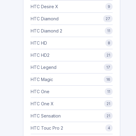
HTC Desire X
9
HTC Diamond
27
HTC Diamond 2
11
HTC HD
8
HTC HD2
21
HTC Legend
17
HTC Magic
16
HTC One
11
HTC One X
21
HTC Sensation
21
HTC Touc Pro 2
4