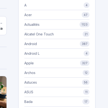
A
4
Acer
47
 →
Actualités
1123
ia
Alcatel One Touch
21
Android
387
Android L
4
Apple
327
Archos
12
Astuces
56
ASUS
11
Bada
17