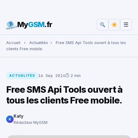
My
GSM
.fr
☰
Rechercher :
Accueil
›
Actualités
›
Free SMS Api Tools ouvert à tous les
clients Free mobile.
16 Sep 2014
⏱ 2 min
ACTUALITÉS
Free SMS Api Tools ouvert à
tous les clients Free mobile.
Katy
K
Rédacteur MyGSM