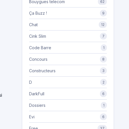
Bouygues telecom
62
Ça Buzz !
9
Chat
12
Cink Slim
7
Code Barre
1
Concours
8
Constructeurs
3
D
2
DarkFull
6
i
Dossiers
1
Evi
6
Free
37