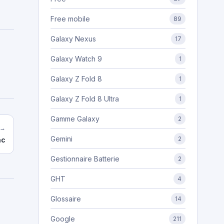
Free mobile
89
Galaxy Nexus
17
Galaxy Watch 9
1
Galaxy Z Fold 8
1
Galaxy Z Fold 8 Ultra
1
Gamme Galaxy
2
 →
Gemini
2
ac
Gestionnaire Batterie
2
GHT
4
Glossaire
14
Google
211