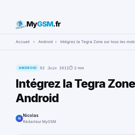
My
GSM
.fr
Rechercher :
Accueil
›
Android
›
Intégrez la Tegra Zone sur tous les mob
02 Juin 2011
⏱ 2 min
ANDROID
Intégrez la Tegra Zone
Android
Nicolas
N
Rédacteur MyGSM