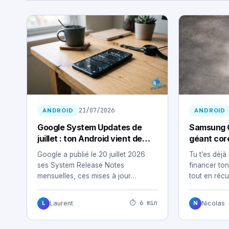
21/07/2026
ANDROID
ANDROID
Google System Updates de
Samsung G
juillet : ton Android vient de
géant cor
changer sans te demander ton
secteur b
Google a publié le 20 juillet 2026
Tu t’es dé
avis
ses System Release Notes
financer to
mensuelles, ces mises à jour
tout en récu
silencieuses qui…
tes achats 
⏱ 6 min
Laurent
Nicolas
L
N