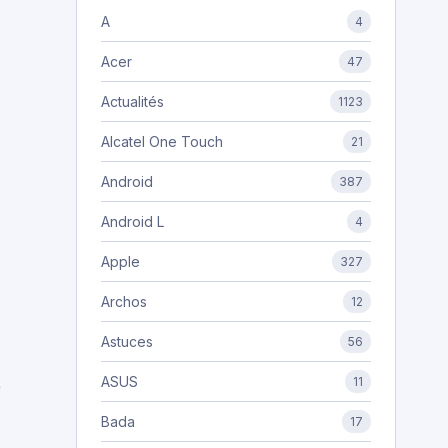
A
4
Acer
47
Actualités
1123
Alcatel One Touch
21
Android
387
Android L
4
Apple
327
Archos
12
Astuces
56
ASUS
11
e
Bada
17