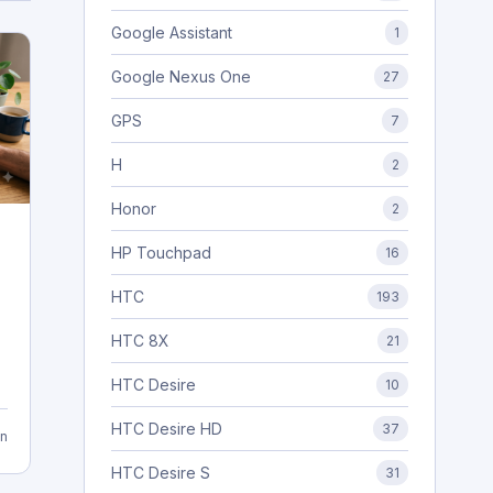
Google Assistant
1
Google Nexus One
27
GPS
7
H
2
Honor
2
HP Touchpad
16
HTC
193
HTC 8X
21
HTC Desire
10
HTC Desire HD
37
n
HTC Desire S
31