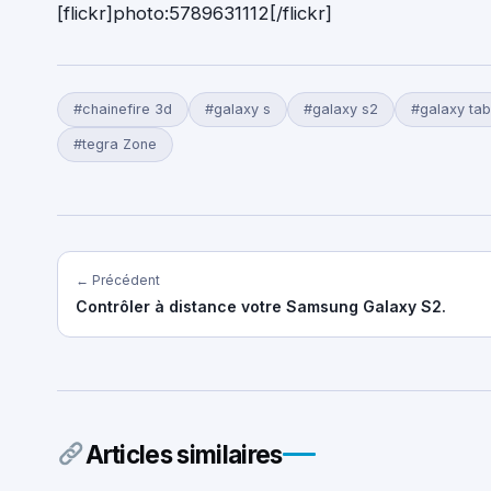
[flickr]photo:5789631112[/flickr]
#chainefire 3d
#galaxy s
#galaxy s2
#galaxy tab
#tegra Zone
← Précédent
Contrôler à distance votre Samsung Galaxy S2.
Articles similaires