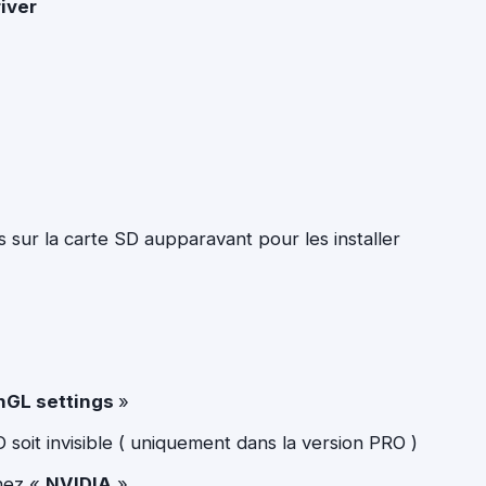
iver
s sur la carte SD aupparavant pour les installer
nGL settings
»
 soit invisible ( uniquement dans la version PRO )
nez «
NVIDIA
»