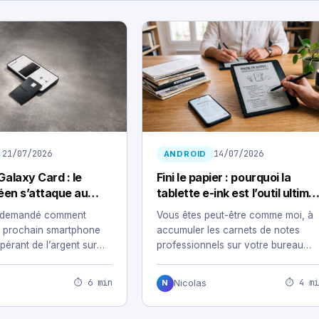
21/07/2026
14/07/2026
ANDROID
alaxy Card : le
Fini le papier : pourquoi la
éen s’attaque au
tablette e-ink est l’outil ultime
ancaire
des professionnels nomades
jà demandé comment
Vous êtes peut-être comme moi, à
n prochain smartphone
accumuler les carnets de notes
pérant de l’argent sur
professionnels sur votre bureau
du…
sans jamais retrouver…
⏱ 6 min
⏱ 4 mi
Nicolas
N