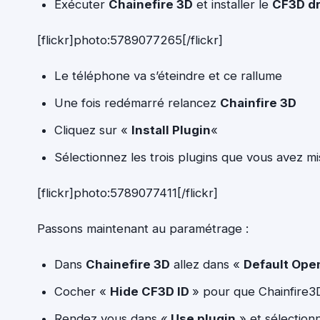
Exécuter
Chainefire 3D
et installer le
CF3D dr
[flickr]photo:5789077265[/flickr]
Le téléphone va s’éteindre et ce rallume
Une fois redémarré relancez
Chainfire 3D
Cliquez sur «
Install Plugin
«
Sélectionnez les trois plugins que vous avez mi
[flickr]photo:5789077411[/flickr]
Passons maintenant au paramétrage :
Dans
Chainefire 3D
allez dans «
Default Ope
Cocher «
Hide CF3D ID
» pour que Chainfire3D
Rendez vous dans «
Use plugin
» et sélection