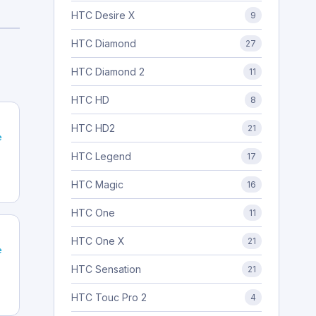
HTC Desire X
9
HTC Diamond
27
HTC Diamond 2
11
HTC HD
8
HTC HD2
21
e
HTC Legend
17
HTC Magic
16
HTC One
11
HTC One X
21
e
HTC Sensation
21
HTC Touc Pro 2
4